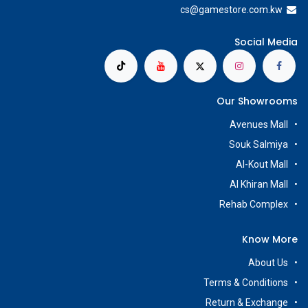
cs@g
amestore.com.kw
Social Media
Our Showrooms
Avenues Mall
Souk Salmiya
Al-Kout Mall
Al Khiran Mall
Rehab Complex
Know More
About Us
Terms & Conditions
Return & Exchange