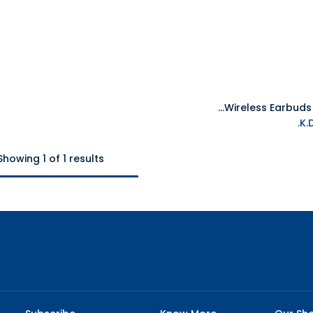
PlayStation Pulse Explore Wireless Earbuds - White
Add to Cart
Showing 1 of 1 results