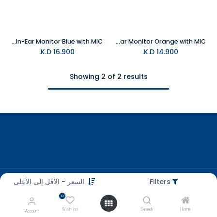
7HZ Zero:2 TypeC Wired Gaming In-Ear Monitor Blue with MIC
7HZ Zero:2 3.5MM Wired Gaming In-Ear Monitor Orange with MIC
K.D.
16.900
K.D.
14.900
Showing 2 of 2 results
Filters
السعر - الأقل إلى الأعلى
Customer Care
+965 56663500
0
Wishlist
Search
Home
Account