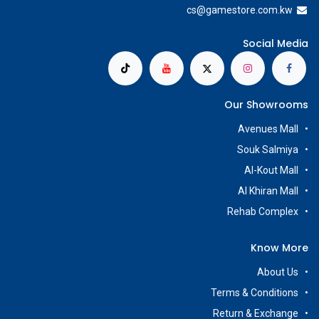
cs@g
amestore.com.kw
Social Media
Our Showrooms
Avenues Mall
Souk Salmiya
Al-Kout Mall
Al Khiran Mall
Rehab Complex
Know More
About Us
Terms & Conditions
Return & Exchange